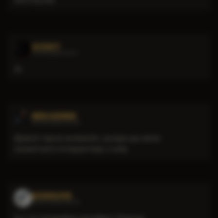
ASTON777
01.06.2026 15:14
👍
NIKOLASDIMAN
30.05.2026 10:02
Доволі гарна аномалія, шкода що мало
сюжетного інтерактиву з нею
ШЛАКОБЛОК
28.05.2026 20:15
А я тут роздобув артефакт Корона