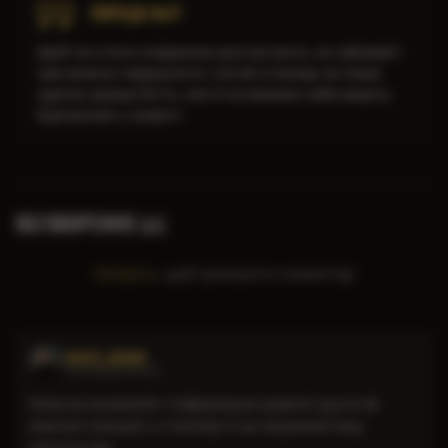
ПОРАДА №7
Що краща твоя броня, то більше в ній контейнерів
під артефакти. Тож, як у Зоні освоїшся, одразу
броньку прикупи: і від куль захистить, і артефакти
не валятимуться в рюкзаку.
ОБГОВОРЕННЯ (
)
6
Увійдіть
, щоб залишити коментар
VASYL_ROHIV
17.07.2026 09:00
Класна аномалія і інформація доволі крута 💫
взагалі локації у сталкер 2 це окремий вид
мистецтва