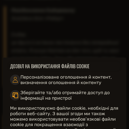
«Слимак»
«Шмат м'яса»
Повідомлення Сидоровичу
Знайдено біля «Ребер»
Сидор,
це друге й останнє постачання без попередньої
оплати. Я кинув Хомʼяка не для того, щоб ти мені
тут по вухах їздив. Тому або переказуй, про що
ДОЗВІЛ НА ВИКОРИСТАННЯ ФАЙЛІВ COOKIE
домовлялися, або я не тільки прикрию лавочку, а
й ще Батю порадую.
Персоналізоване оголошення й контент,
визначення оголошення й контенту
— Сухін
Зберігайте та/або отримайте доступ до
інформації на пристрої
Ми використовуємо файли cookie, необхідні для
роботи веб-сайту. З вашої згоди ми також
Запис із КПК мертвого мсопівця на «Ребрах»
можемо використовувати необов’язкові файли
cookie для покращення взаємодії з