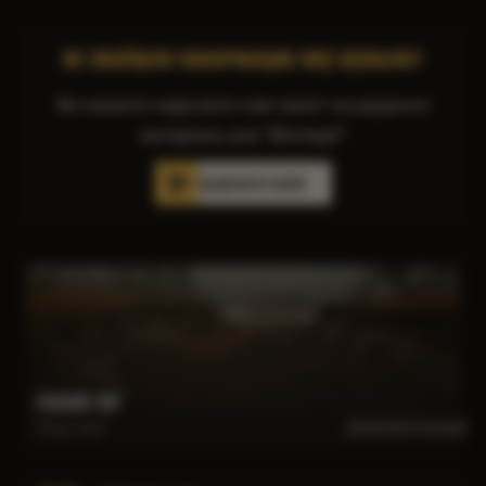
НЕ ЗНАЙШЛИ ІНФОРМАЦІЮ ЯКУ ШУКАЛИ?
Ви можете надіслати нам запит на додання
матеріалу для "Вікіпедії"
НАДІСЛАТИ ЗАПИТ
ГЛУХИЙ ЛУГ
ДІЗНАТИСЯ БІЛЬШE
18 April 2026