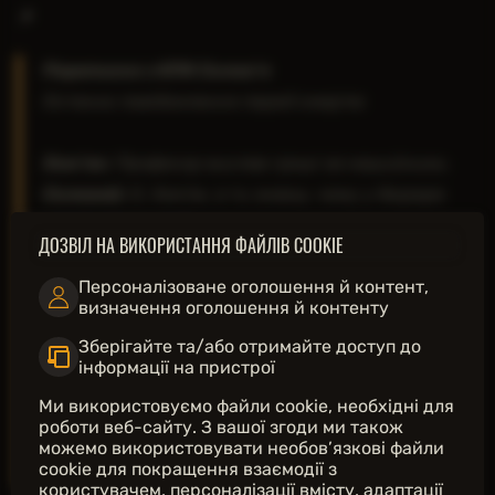
Старий млин
"Слиз"
📌
Сторожка
"Слюда"
"Сніжинка"
Переписка з КПК Солов'я
"Спалах"
Останнє повідомлення перед смертю
"Стрибунець"
new
"Факел"
"Черево"
Хом'як:
new
"Чортів гриб"
new
"Шоколадка"
Соловей:
О, Хом'як, а ти знаєш, чому у бюрера
"Щурячий король"
«Компас»
ДОЗВІЛ НА ВИКОРИСТАННЯ ФАЙЛІВ COOKIE
Хом'як:
Давай без цих твої жартів. Ти знову на
«Слимак»
«Шмат м'яса»
Персоналізоване оголошення й контент,
визначення оголошення й контенту
Соловей:
А що ще робити? Проходи закриті,
Зберігайте та/або отримайте доступ до
інформації на пристрої
Хом'як:
Ми використовуємо файли cookie, необхідні для
Соловей:
Та все буде гладко, як шерсть
роботи веб-сайту. З вашої згоди ми також
псевдособаки. Скоро заскочу, передам, що
можемо використовувати необов’язкові файли
cookie для покращення взаємодії з
знайшов. Готуй грошики.
користувачем, персоналізації вмісту, адаптації