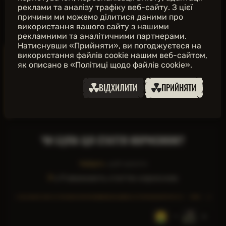
реклами та аналізу трафіку веб-сайту. З цієї
причини ми можемо ділитися даними про
використання вашого сайту з нашими
рекламними та аналітичними партнерами.
Натиснувши «Прийняти», ви погоджуєтеся на
🎙Аудіозапис зі Згубної хащі
використання файлів cookie нашим веб-сайтом,
як описано в «Політиці щодо файлів cookie».
Міха, щось я замахався. Ідіть без мене. Я
перев'яжуся біля статуї та підійду, як зможу. Чи то
ВІДХИЛИТИ
ПРИЙНЯТИ
крові багато втратив, чи то... Статуя, типу,
ворушиться. Ох... Мля, Міха! Зачекайте!
ЧИ БУЛА ЦЯ СТАТТЯ КОРИСНОЮ?
Увійдіть
, щоб оцінити
9
з
9
вважають статтю корисною
1
3