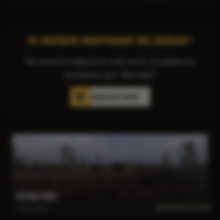
НЕ ЗНАЙШЛИ ІНФОРМАЦІЮ ЯКУ ШУКАЛИ?
Ви можете надіслати нам запит на додання
матеріалу для "Вікіпедії"
НАДІСЛАТИ ЗАПИТ
СКЛАД ПММ
ДІЗНАТИСЯ БІЛЬШE
14 April 2026