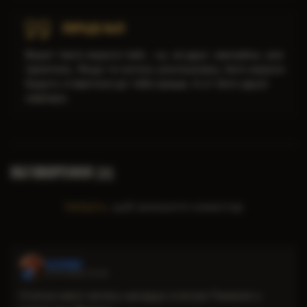
ПОРАДА №31
Ворог твого ворога твій... ну, не друг, звичайно, але
приятель. Якщо ти когось уколошкаєш, його вороги
будуть ставитися до тебе краще. А от його друзі
навпаки.
ОБГОВОРЕННЯ (
)
3
Увійдіть
, щоб залишити коментар
LILITH00
21.07.2026 15:34
Статуя мені чогось нагадує статую Гіммеля з