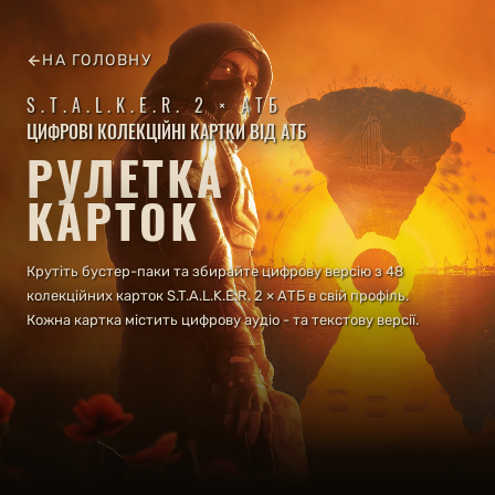
НА ГОЛОВНУ
S.T.A.L.K.E.R. 2 × АТБ
ЦИФРОВІ КОЛЕКЦІЙНІ КАРТКИ ВІД АТБ
РУЛЕТКА
КАРТОК
Крутіть бустер-паки та збирайте цифрову версію з 48
колекційних карток S.T.A.L.K.E.R. 2 × АТБ в свій профіль.
Кожна картка містить цифрову аудіо - та текстову версії.