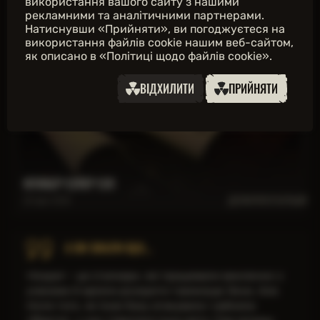
використання вашого сайту з нашими
«Слимак»
матеріалу для "Вікіпедії"
рекламними та аналітичними партнерами.
«Шмат м'яса»
Натиснувши «Прийняти», ви погоджуєтеся на
НАДІСЛАТИ ЗАПИТ
використання файлів cookie нашим веб-сайтом,
як описано в «Політиці щодо файлів cookie».
ВІДХИЛИТИ
ПРИЙНЯТИ
ЮТЮБЕР СУПЕР СУС
ДІЗНАТИСЯ БІЛЬШE
29 April 2026
А ВИ ЗНАЛИ ЩО...
«Іскра» - це сталкери, які працювали виключно з
ученими й мріяли розкрити таємницю Зони. Але
після того, як їхню базу атакувала і зайняла