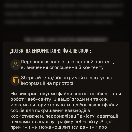
Старий млин
new
"Мухоловка"
Цікаво скільки за такий зразок створіння віддали б
Сторожка
"Нічна зірка"
науковці в НДІЧАЗ. Хоча дещо повинно залишатися
"Око"
недослідженим задля безпеки всього людства.
"Плівка"
"Плазма"
new
"Порожнявка"
ЧИ БУЛА ЦЯ СТАТТЯ КОРИСНОЮ?
"Пружина"
new
"Пузир"
ДОЗВІЛ НА ВИКОРИСТАННЯ ФАЙЛІВ COOKIE
new
"Ріг"
Увійдіть
, щоб оцінити
"Рідкий камінь"
Персоналізоване оголошення й контент,
25
з
25
вважають статтю корисною
"Слиз"
визначення оголошення й контенту
"Слюда"
"Сніжинка"
Зберігайте та/або отримайте доступ до
"Спалах"
інформації на пристрої
2
7
"Стрибунець"
new
"Урок праці"
Ми використовуємо файли cookie, необхідні для
new
"Факел"
роботи веб-сайту. З вашої згоди ми також
можемо використовувати необов’язкові файли
"Черево"
cookie для покращення взаємодії з
new
"Чортів гриб"
НЕ ЗНАЙШЛИ ІНФОРМАЦІЮ ЯКУ ШУКАЛИ?
користувачем, персоналізації вмісту, адаптації
new
"Шоколадка"
реклами та аналізу трафіку веб-сайту. З цієї
"Щурячий король"
Ви можете надіслати нам запит на додання
причини ми можемо ділитися даними про
«Компас»