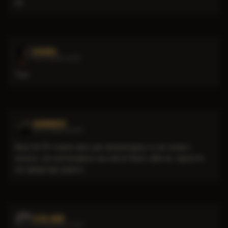
👍
SHAIBA
12.07.2026 16:30
Топ
KAMMIRER
02.07.2026 20:39
Круто! От саме про цю великодку я не знав і,
якось, не натикався на неї в Зоні, або ж, просто
не звертав уваги.
LEXA_MAR
06.06.2026 07:47