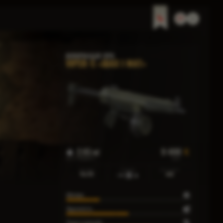
ІНФОРМАЦІЯ ПРО
VIPER-5 «ШАХ І МАТ»
2.65 кг
9 400
ВАГА ПРЕДМЕТА
ЦІНА
КАЛІБР
РЕЖИМ
МАГАЗИН
9x19
40
А
Шкода
Зручність
Темп стрільби