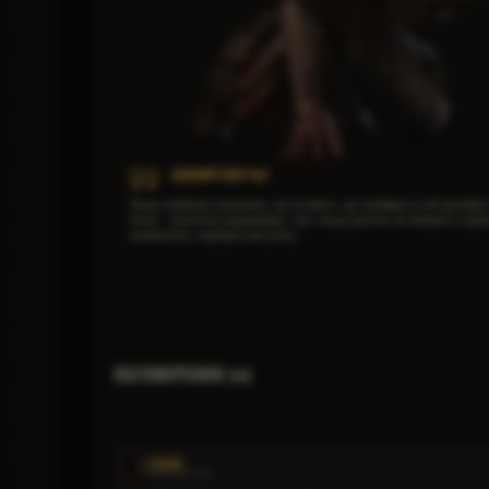
ЦІКАВИЙ ФАКТ №2
Якщо знайшов аномалію, ще не факт, що знайдеш в ній артефак
Зона - панночка вередлива, тож, якщо раптом не вийшло з одн
аномалією, спробуй наступну.
ОБГОВОРЕННЯ (
)
4
EVGEN
28.05.2026 18:10