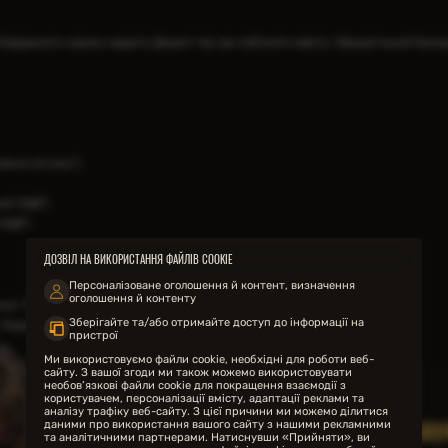
Координати схрону надасть Доцент під час побічного квесту «Бандитський беспр
лення оптики")
ний ЛЦВ")
 ЛЦВ")
ДОЗВІЛ НА ВИКОРИСТАННЯ ФАЙЛІВ COOKIE
Персоналізоване оголошення й контент, визначення
оголошення й контенту
я "Твій хід"
Зберігайте та/або отримайте доступ до інформації на
"Кодло" то Скіфа без проблем пропустять в середину.
пристрої
Ми використовуємо файли cookie, необхідні для роботи веб-
сайту. З вашої згоди ми також можемо використовувати
необов’язкові файли cookie для покращення взаємодії з
користувачем, персоналізації вмісту, адаптації реклами та
аналізу трафіку веб-сайту. З цієї причини ми можемо ділитися
НЕ ЗНАЙШЛИ ІНФОРМАЦІЮ ЯКУ ШУ
даними про використання вашого сайту з нашими рекламними
та аналітичними партнерами. Натиснувши «Прийняти», ви