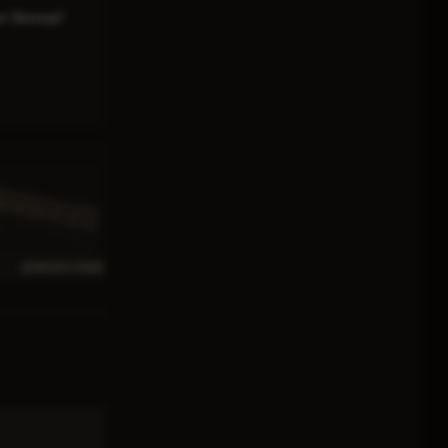
"Вікіпедії"
ДІЗНАТИСЯ БІЛЬШE