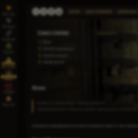
КАТЕГОРІЇ
ЗБРОЯ ТА ЕКІПІРУВАННЯ
УНІКАЛЬНА ЗБРОЯ
Про нас
UE Zone
ЗМІСТ СТОРІНКИ
Приховати
Корисне
1.
Опис
2.
Спосіб отримання
Report
3.
Сумісні модулі
4.
Цікаві деталі
STALKER 2
Вікіпедія
Інтерактивна
Мапа
Опис
Стріми
Особиста пушка Шаха, пахана «Кодла».
Наш чат
Спецзамовлення з Великої землі зі збільшеним магазином. 
Унікальна модифікація пістолета-кулемета Viper-5, яка належ