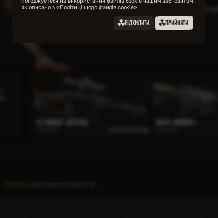
погоджуєтеся на використання файлів cookie нашим веб-сайтом,
як описано в «Політиці щодо файлів cookie».
Ви можете надіслати нам запит на додання матеріалу для 
ВІДХИЛИТИ
ПРИЙНЯТИ
НАДІСЛАТИ ЗАПИТ
т.
ією
СГ ГВИНТАР «ВЕТЕРАН»
AR416 «МОНОЛІТ»
ДІЗНАТИСЯ БІЛЬШE
02 May 2026
02 May 2026
Увійдіть
, щоб залишити коментар