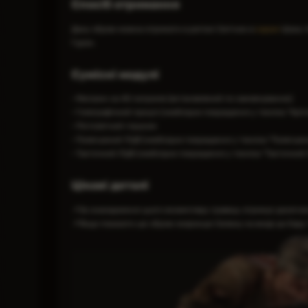
Спосіб отримання
Дану зброю можна отримати в регіоні Смітник в
схроні
Шаха. 
Гурон.
Сумісні модулі
• Магазин на 40 патронів (встановлений по замовчуванню)
• Голографічний приціл (необхідне покращення у техніка "Кріп
• Пістолетний глушник
• Полегшений ЛЦВ (необхідне покращення у техніка "Полегше
• Тактичний ЛЦВ (необхідне покращення у техніка "Тактичний
Цікаві деталі
📌За знаходження цього екземпляру гравець отримує досягненн
📌Якщо показати цю зброю охоронцю Селюку на вході до бару 