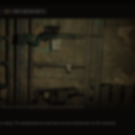
VIPER-5 «ШАХ І МАТ»
|
713
Такого ствола немає більше ні в кого на Смітнику!
ить Шаху. По замовчуванню комплектується магазином на 40 патронів.