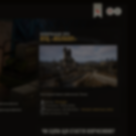
ІНФОРМАЦІЯ ПРО
НТЦ «МАЛАХІТ»
Альтернативне вивчення Зони.
Автор:
Stranger
виникнення
Створено: 19.06.2026
Редаговано: 05.08.2026 —
Mutant veterinary clinic
вдонауковими.
Час читання: 2 хв
ЧИ БУЛА ЦЯ СТАТТЯ КОРИСНОЮ?