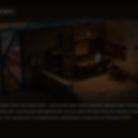
ІТ»
|
295
джень Зони під егідою АОН — наступний крок після польових лабораторій. Після 
оду дій і простір для експериментів, частину яких світова спільнота вважає псе
є», без зашореності та академічних упереджень. Охороняється бійцями
МСОП
.