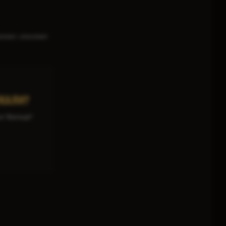
очок», хоча вчені
КАЛИ?
"Вікіпедії"