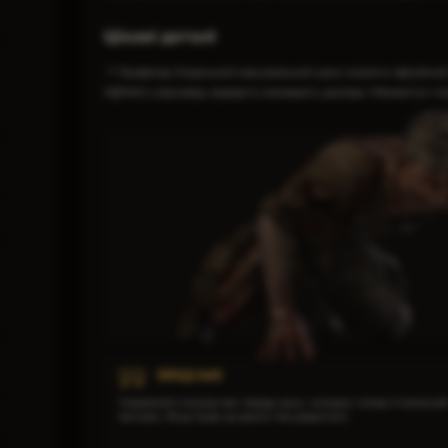
Цікаві деталі
📌 Професор Озерський мав реальний шанс очолити офіційний Н
НДІЧАЗ у відповідь відверто називають досліди «Малахіту» п
ПОРАДА №80
Справжній сталкер має тверду руку, холодну голову й запасни
магазин. Якщо буде це решта теж додасться.