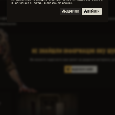
як описано в «Політиці щодо файлів cookie».
ВІДХИЛИТИ
ПРИЙНЯТИ
ДІЧАЗ, але зараз тішиться, що «доля вберегла» його від цього «збіговиська виск
севдонаукою.
НЕ ЗНАЙШЛИ ІНФОРМАЦІЮ ЯКУ ШУ
Ви можете надіслати нам запит на додання матеріалу для 
НАДІСЛАТИ ЗАПИТ
й