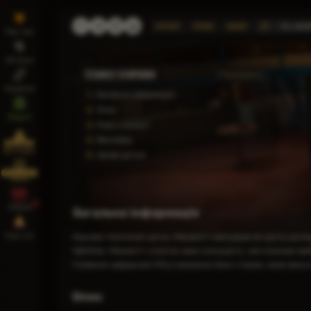
КАТЕГОРІЇ
РЕГІОНИ
МАЛАХІТ
НТЦ «МАЛАХ
Про нас
UE Zone
ЗМІСТ СТОРІНКИ
Приховати
Корисне
1.
Загальна інформація
2.
Опис
Report
3.
Роль у сюжеті
4.
Висновок
STALKER 2
Вікіпедія
5.
Цікаві деталі
Інтерактивна
Мапа
Стріми
Загальна інформація
Наш чат
Науково-технічний центр «Малахіт» заснували як центр дослі
НДІЧАЗу «Малахіт» утратив свою значущість, але отримав своб
Головним завданням НТЦ є вивчення Зони «такою, якою вона 
Опис