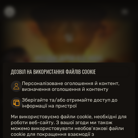
ВХІД В ЗОНУ / РЕЄСТРАЦІЯ
СТАТИСТИКА БІБЛІОТЕКИ
643
267
1
МОДИ ДЛЯ S2 HOC
ОБГОВОРЕННЯ
WIKI СТОРІНОК
ФАЙЛИ / МОДИ
Моди для S.T.A.L.K.E.R. 2
ДОЗВІЛ НА ВИКОРИСТАННЯ ФАЙЛІВ COOKIE
ОСНОВНЕ
1 СТАТТЯ
Персоналізоване оголошення й контент,
визначення оголошення й контенту
Бібліотека S.T.A.L.K.E.R. 2
Перелік всього, що може стати у нагоді в небезпечних
Зберігайте та/або отримайте доступ до
ДОДАТКОВЕ ТА КОРИСНЕ
подорожах під час проходження гри. Розділи з спойлерами,
інформації на пристрої
СТАТТІ
1 матеріал
Оффлайн
позначені "
*SPLR
"
Стріми
DLC
Ми використовуємо файли cookie, необхідні для
Холодний острів
роботи веб-сайту. З вашої згоди ми також
Глобальний сюжет
Інтерактивна мапа
Spoiler
можемо використовувати необов’язкові файли
Інформація відсутня
Ціна надії
1966-2006
Патчі та оновлення
cookie для покращення взаємодії з
1. Пролог (НК-5, Х-18)
2006-2012