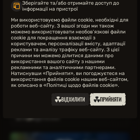
Зберігайте та/або отримайте доступ до
смердячих смертю.
інформації на пристрої
192
0
17.06.2026
Ми використовуємо файли cookie, необхідні для
роботи веб-сайту. З вашої згоди ми також
можемо використовувати необов’язкові файли
cookie для покращення взаємодії з
користувачем, персоналізації вмісту, адаптації
реклами та аналізу трафіку веб-сайту. З цієї
причини ми можемо ділитися даними про
використання вашого сайту з нашими
рекламними та аналітичними партнерами.
Натиснувши «Прийняти», ви погоджуєтеся на
використання файлів cookie нашим веб-сайтом,
як описано в «Політиці щодо файлів cookie».
ЗВИЧАЙНІ АНОМАЛІЇ
ВІДХИЛИТИ
ПРИЙНЯТИ
"Лавова лампа"
Вогняна аномалія з надр Зони.
144
2
17.06.2026