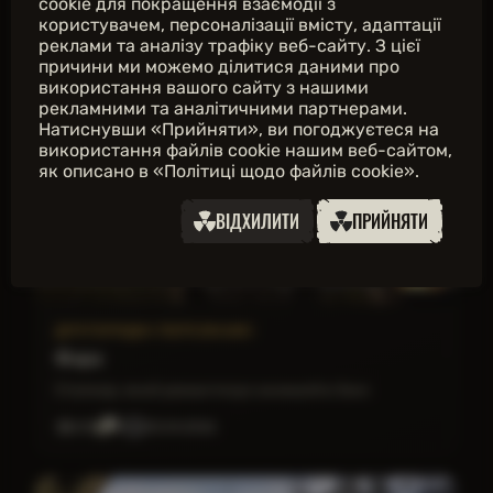
cookie для покращення взаємодії з
Саме він зробив сховок з енергетиками біля
користувачем, персоналізації вмісту, адаптації
«Макового поля».
реклами та аналізу трафіку веб-сайту. З цієї
причини ми можемо ділитися даними про
604
1
05.04.2026
використання вашого сайту з нашими
рекламними та аналітичними партнерами.
Натиснувши «Прийняти», ви погоджуєтеся на
використання файлів cookie нашим веб-сайтом,
як описано в «Політиці щодо файлів cookie».
ВІДХИЛИТИ
ПРИЙНЯТИ
ДРУГОРЯДНІ ПЕРСОНАЖІ
Фара
Сталкер, який романтизує аномалії в Зоні.
610
2
05.04.2026