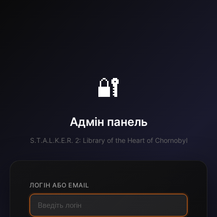
🔐
Адмін панель
S.T.A.L.K.E.R. 2: Library of the Heart of Chornobyl
ЛОГІН АБО EMAIL